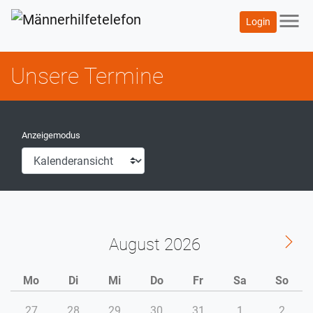
menu
Login
Unsere Termine
Anzeigemodus
August
Mo
Di
Mi
Do
Fr
Sa
So
27
28
29
30
31
1
2